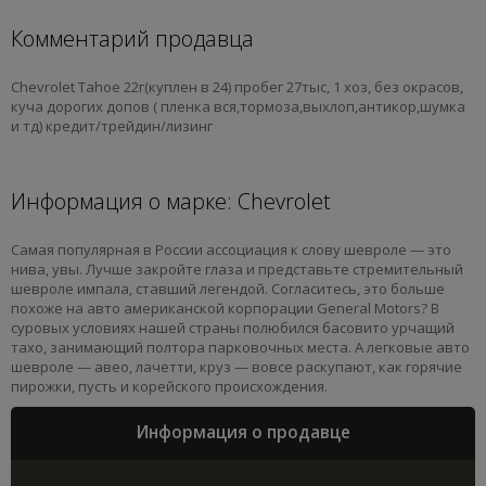
Комментарий продавца
Chevrolet Tahoe 22г(куплен в 24) пробег 27тыс, 1 хоз, без окрасов,
куча дорогих допов ( пленка вся,тормоза,выхлоп,антикор,шумка
и тд) кредит/трейдин/лизинг
Информация о марке: Chevrolet
Самая популярная в России ассоциация к слову шевроле — это
нива, увы. Лучше закройте глаза и представьте стремительный
шевроле импала, ставший легендой. Согласитесь, это больше
похоже на авто американской корпорации General Motors? В
суровых условиях нашей страны полюбился басовито урчащий
тахо, занимающий полтора парковочных места. А легковые авто
шевроле — авео, лачетти, круз — вовсе раскупают, как горячие
пирожки, пусть и корейского происхождения.
Информация о продавце