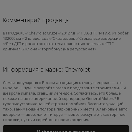
Комментарий продавца
В ПРОДАЖЕ ✅Chevrolet Cruze ✅2012 г.в. ✅1.8 АКПП, 141 л.с. ✅Пробег
132000 км ✅2 владельца ✅Окрасы: злк ✅Стекла все заводские
✅Без ДТП и расчетов (автотека полностью зеленая) ✅ПТС
оригинал, 2 ключа ✅торг/бонус (на ресурсах нет)
Информация о марке: Chevrolet
Самая популярная в России ассоциация к слову шевроле — это
нива, увы. Лучше закройте глаза и представьте стремительный
шевроле импала, ставший легендой. Согласитесь, это больше
похоже на авто американской корпорации General Motors? В
суровых условиях нашей страны полюбился басовито урчащий
тахо, занимающий полтора парковочных места. А легковые авто
шевроле — авео, лачетти, круз — вовсе раскупают, как горячие
пирожки, пусть и корейского происхождения.
Информация о продавце